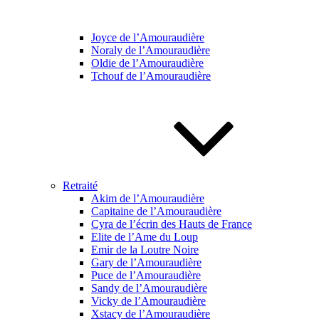
Joyce de l’Amouraudière
Noraly de l’Amouraudière
Oldie de l’Amouraudière
Tchouf de l’Amouraudière
Retraité
Akim de l’Amouraudière
Capitaine de l’Amouraudière
Cyra de l’écrin des Hauts de France
Elite de l’Ame du Loup
Emir de la Loutre Noire
Gary de l’Amouraudière
Puce de l’Amouraudière
Sandy de l’Amouraudière
Vicky de l’Amouraudière
Xstacy de l’Amouraudière