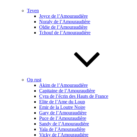
Teven
Joyce de l’Amouraudière
Noraly de l’Amouraudière
Oldie de l’Amouraudière
Tchouf de l’Amouraudière
Op rust
Akim de l’Amouraudière
Capitaine de l’Amouraudière
Cyra de l’écrin des Hauts de France
Elite de l’Ame du Loup
Emir de la Loutre Noire
Gary de l’Amouraudière
Puce de l’Amouraudière
Sandy de l’Amouraudière
Yala de l’Amouraudière
Vicky de l’Amouraudière